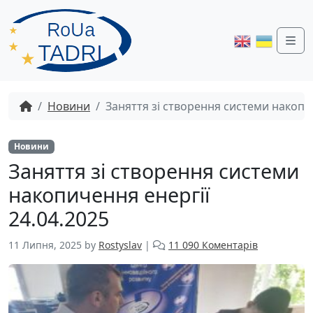
Me
Новини
Заняття зі створення системи накопич
Новини
Заняття зі створення системи
накопичення енергії
24.04.2025
д
11 Липня, 2025
by
Rostyslav
|
11 090 Коментарів
о
З
а
н