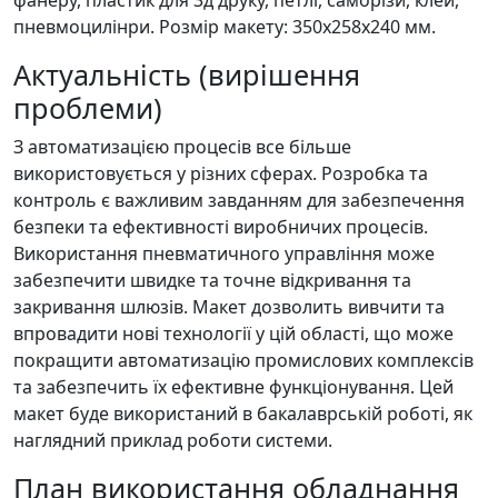
фанеру, пластик для 3д друку, петлі, саморізи, клей,
пневмоцилінри. Розмір макету: 350х258х240 мм.
Актуальність (вирішення
проблеми)
З автоматизацією процесів все більше
використовується у різних сферах. Розробка та
контроль є важливим завданням для забезпечення
безпеки та ефективності виробничих процесів.
Використання пневматичного управління може
забезпечити швидке та точне відкривання та
закривання шлюзів. Макет дозволить вивчити та
впровадити нові технології у цій області, що може
покращити автоматизацію промислових комплексів
та забезпечить їх ефективне функціонування. Цей
макет буде використаний в бакалаврській роботі, як
наглядний приклад роботи системи.
План використання обладнання